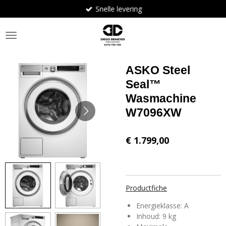
Snelle levering
Ga
direct
naar
de
hoofdinhoud
ASKO Steel
Seal™
Wasmachine
W7096XW
€ 1.799,00
Productfiche
Energieklasse: A
Inhoud: 9 kg