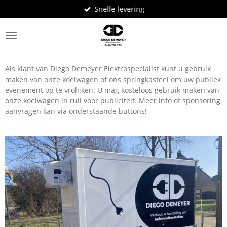
Snelle levering
Ga
direct
naar
de
hoofdinhoud
Als klant van Diego Demeyer Elektrospecialist kunt u gebruik
maken van onze koelwagen of ons springkasteel om uw publiek
evenement op te vrolijken. U mag kosteloos gebruik maken van
onze koelwagen in ruil voor publiciteit. Meer info of sponsoring
aanvragen kan via onderstaande buttons!