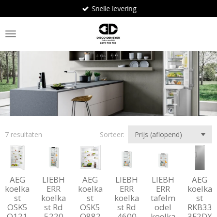
Snelle levering
Ga
direct
naar
de
hoofdinhoud
7 resultaten
Sorteer:
AEG
LIEBH
AEG
LIEBH
LIEBH
AEG
koelka
ERR
koelka
ERR
ERR
koelka
st
koelka
st
koelka
tafelm
st
OSK5
st Rd
OSK5
st Rd
odel
RKB33
O121
5220
O882
4600
koelka
3E2DX