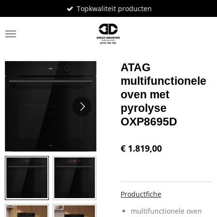
Topkwaliteit producten
Ga
direct
naar
de
hoofdinhoud
ATAG
multifunctionele
oven met
pyrolyse
OXP8695D
€ 1.819,00
Productfiche
multifunctionele oven