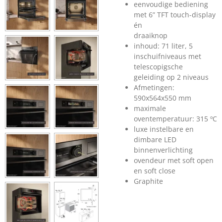
eenvoudige bediening
met 6” TFT touch-display
én
draaiknop
inhoud: 71 liter, 5
inschuifniveaus met
telescopigsche
geleiding op 2 niveaus
Afmetingen:
590x564x550 mm
maximale
oventemperatuur: 315 ºC
luxe instelbare en
dimbare LED
binnenverlichting
ovendeur met soft open
en soft close
Graphite