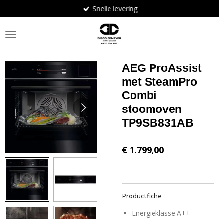
Snelle levering
Ga
direct
naar
de
hoofdinhoud
AEG ProAssist
met SteamPro
Combi
stoomoven
TP9SB831AB
€ 1.799,00
Productfiche
Energieklasse A++