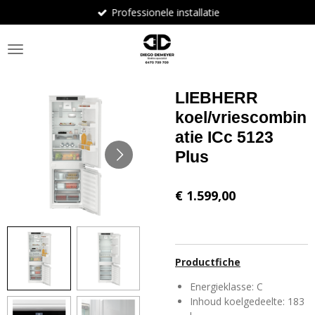
Professionele installatie
Ga
direct
naar
de
hoofdinhoud
LIEBHERR
koel/vriescombin
atie ICc 5123
Plus
€ 1.599,00
Productfiche
Energieklasse: C
Inhoud koelgedeelte: 183