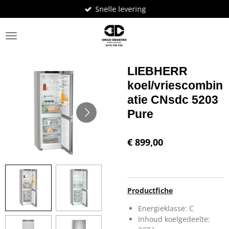
Snelle levering
Ga
direct
naar
de
hoofdinhoud
LIEBHERR
koel/vriescombin
atie CNsdc 5203
Pure
€ 899,00
Productfiche
Energieklasse: C
Inhoud koelgedeelte: